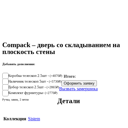
Compack – дверь со складыванием на
плоскость стены
Добавить дополнения:
Коробка телескоп 2.5шт -
(
+
4070
₽
)
Итого:
Наличник телескоп 5шт -
(
+
5730
₽
)
Оформить заявку
Добор телескоп 2.5шт -
(
+
2865
₽
)
Вызвать замерщика
Комплект фурнитуры-
(
+
2770
₽
)
Детали
Ручка, замок, 2 петли
Коллекция
Sistem