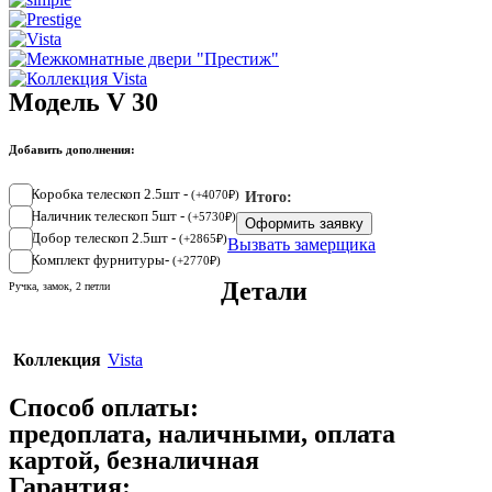
Модель V 30
Добавить дополнения:
Коробка телескоп 2.5шт -
(
+
4070
₽
)
Итого:
Наличник телескоп 5шт -
(
+
5730
₽
)
Оформить заявку
Добор телескоп 2.5шт -
(
+
2865
₽
)
Вызвать замерщика
Комплект фурнитуры-
(
+
2770
₽
)
Детали
Ручка, замок, 2 петли
Коллекция
Vista
Способ оплаты:
предоплата, наличными, оплата
картой, безналичная
Гарантия: