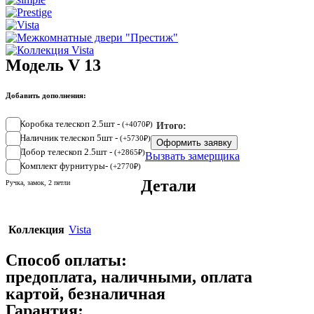
Модель V 13
Добавить дополнения:
Коробка телескоп 2.5шт -
(
+
4070
₽
)
Итого:
Наличник телескоп 5шт -
(
+
5730
₽
)
Оформить заявку
Добор телескоп 2.5шт -
(
+
2865
₽
)
Вызвать замерщика
Комплект фурнитуры-
(
+
2770
₽
)
Детали
Ручка, замок, 2 петли
Коллекция
Vista
Способ оплаты:
предоплата, наличными, оплата
картой, безналичная
Гарантия: