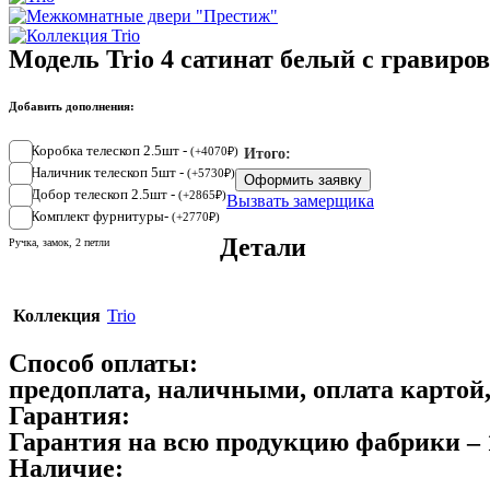
Модель Trio 4 сатинат белый с гравиро
Добавить дополнения:
Коробка телескоп 2.5шт -
(
+
4070
₽
)
Итого:
Наличник телескоп 5шт -
(
+
5730
₽
)
Оформить заявку
Добор телескоп 2.5шт -
(
+
2865
₽
)
Вызвать замерщика
Комплект фурнитуры-
(
+
2770
₽
)
Детали
Ручка, замок, 2 петли
Коллекция
Trio
Способ оплаты:
предоплата, наличными, оплата картой
Гарантия:
Гарантия на всю продукцию фабрики – 
Наличие: