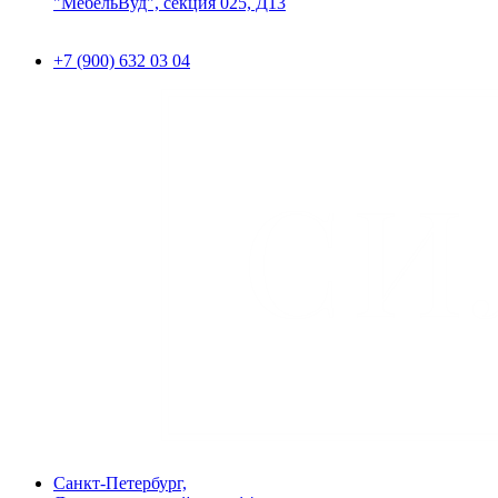
"МебельВуд", секция 025, Д13
+7 (900) 632 03 04
Санкт-Петербург,