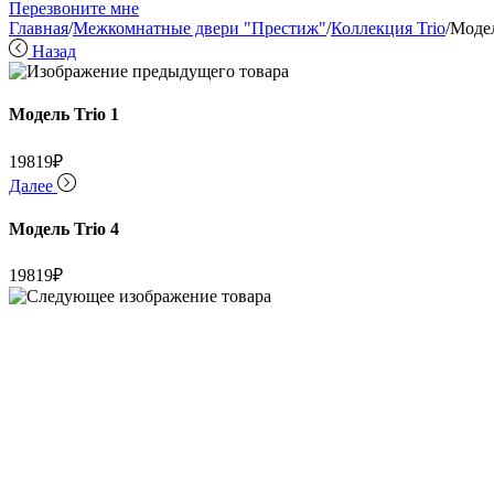
Перезвоните мне
Главная
/
Межкомнатные двери "Престиж"
/
Коллекция Trio
/
Модел
Назад
Модель Trio 1
19819
₽
Далее
Модель Trio 4
19819
₽