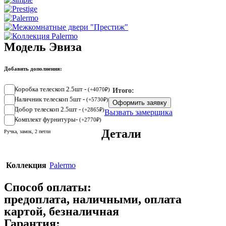
Модель Эвиза
Добавить дополнения:
Коробка телескоп 2.5шт -
(
+
4070
₽
)
Итого:
Наличник телескоп 5шт -
(
+
5730
₽
)
Оформить заявку
Добор телескоп 2.5шт -
(
+
2865
₽
)
Вызвать замерщика
Комплект фурнитуры-
(
+
2770
₽
)
Детали
Ручка, замок, 2 петли
Коллекция
Palermo
Способ оплаты:
предоплата, наличными, оплата
картой, безналичная
Гарантия: