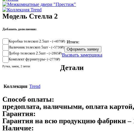
Модель Стелла 2
Добавить дополнения:
Коробка телескоп 2.5шт -
(
+
4070
₽
)
Итого:
Наличник телескоп 5шт -
(
+
5730
₽
)
Оформить заявку
Добор телескоп 2.5шт -
(
+
2865
₽
)
Вызвать замерщика
Комплект фурнитуры-
(
+
2770
₽
)
Детали
Ручка, замок, 2 петли
Коллекция
Trend
Способ оплаты:
предоплата, наличными, оплата картой
Гарантия:
Гарантия на всю продукцию фабрики – 
Наличие: