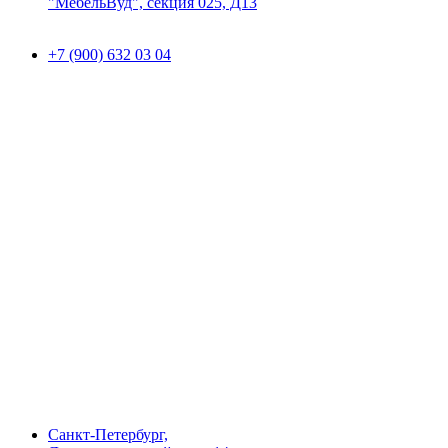
"МебельВуд", секция 025, Д13
+7 (900) 632 03 04
Санкт-Петербург,